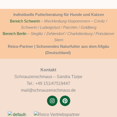
Individuelle Futterberatung für Hunde und Katzen
Bereich Schwerin
–
Mecklenburg-Vorpommern – Crivitz /
Schwerin / Ludwigslust / Parchim / Goldberg
Bereich Berlin
– Steglitz / Zehlendorf / Charlottenburg / Potsdamer
Stern
Reico-Partner | Schonendes Naturfutter aus dem Allgäu
(Deutschland)
Kontakt
Schnauzenschmaus – Sandra Türpe
Tel.: +49 151/47519447
mail@schnauzenschmaus.de
I
P
n
i
s
n
t
t